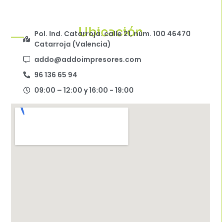
Ubicación
Pol. Ind. Catarroja. calle 21, núm. 100 46470
Catarroja (Valencia)
addo@addoimpresores.com
96 136 65 94
09:00 – 12:00 y 16:00 - 19:00