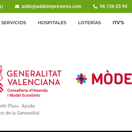
a)
addo@addoimpresores.com
96 136 65 94
SERVICIOS
HOSPITALES
LOTERÍAS
ITV’S
stir Plus». Ayuda
o de la Generalitat