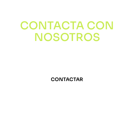
CONTACTA CON
NOSOTROS
¡Impulsa tu marca con impresiones de alta calidad y diseño
profesional!
Descubre nuestras soluciones personalizadas hoy mismo.
CONTACTAR